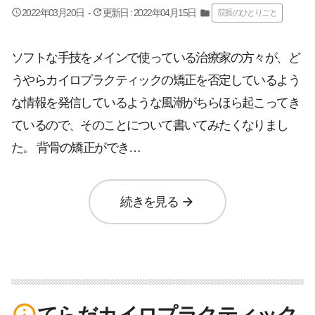
query_builder
update
2022年03月20日
-
更新日 : 2022年04月15日
folder
院長のひとりごと
ソフトな手技をメインで使っている治療家の方々が、ど
うやらカイロプラクティックの矯正を否定しているよう
な情報を発信しているような風潮がちらほら起こってき
ているので、そのことについて書いてみたくなりまし
た。 背骨の矯正ができ…
arrow_forward
続きを見る
info_outline
てらだカイロプラクティック