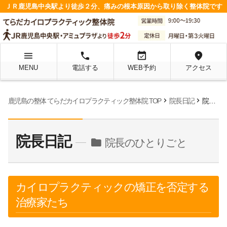
ＪＲ鹿児島中央駅より徒歩２分、痛みの根本原因から取り除く整体院です
menu
local_phone
event_available
location_on
MENU
電話する
WEB予約
アクセス
chevron_right
chevron_right
鹿児島の整体 てらだカイロプラクティック整体院 TOP
院長日記
院長のひとりごと
院長日記
folder
院長のひとりごと
カイロプラクティックの矯正を否定する
治療家たち