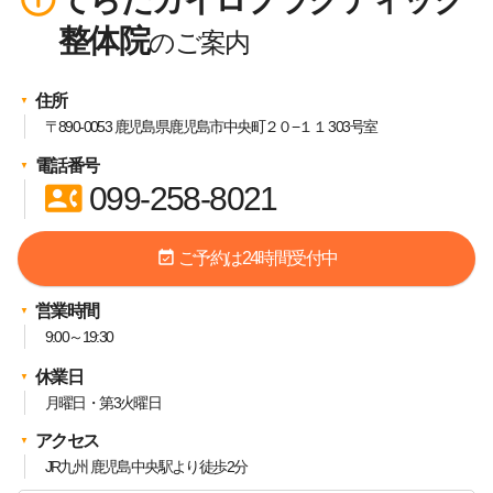
整体院
住所
〒890-0053 鹿児島県鹿児島市中央町２０−１１ 303号室
電話番号
contact_phone
099-258-8021
event_available
ご予約は24時間受付中
営業時間
9:00～19:30
休業日
月曜日・第3火曜日
アクセス
JR九州 鹿児島中央駅より徒歩2分