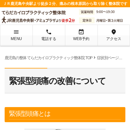
ＪＲ鹿児島中央駅より徒歩２分、痛みの根本原因から取り除く整体院です
menu
local_phone
event_available
location_on
MENU
電話する
WEB予約
アクセス
chevron_right
chevron_right
鹿児島の整体 てらだカイロプラクティック整体院 TOP
症状別ページ
緊
緊張型頭痛の改善について
緊張型頭痛とは