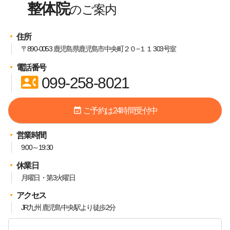
整体院
住所
〒890-0053 鹿児島県鹿児島市中央町２０−１１ 303号室
電話番号
contact_phone
099-258-8021
event_available
ご予約は24時間受付中
営業時間
9:00～19:30
休業日
月曜日・第3火曜日
アクセス
JR九州 鹿児島中央駅より徒歩2分