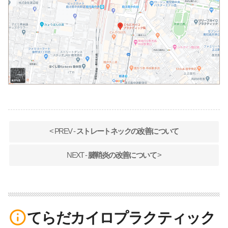
< PREV -
ストレートネックの改善について
NEXT -
腱鞘炎の改善について
>
info_outline
てらだカイロプラクティック