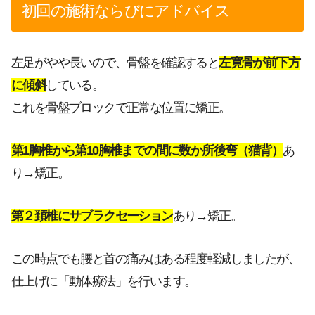
初回の施術ならびにアドバイス
左足がやや長いので、骨盤を確認すると
左寛骨が前下方
に傾斜
している。
これを骨盤ブロックで正常な位置に矯正。
第1胸椎から第10胸椎までの間に数か所
後弯（猫背）
あ
り→矯正。
第２頚椎にサブラクセーション
あり→矯正。
この時点でも腰と首の痛みはある程度軽減しましたが、
仕上げに「動体療法」を行います。