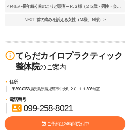
< PREV -
長年続く首のこりと頭痛 ─ Ｒ.Ｓ様（２５歳・男性・会社員）
NEXT -
首の痛みを訴える女性（Ｍ様、Ｎ様）
>
info_outline
てらだカイロプラクティック
整体院
住所
〒890-0053 鹿児島県鹿児島市中央町２０−１１ 303号室
電話番号
contact_phone
099-258-8021
event_available
ご予約は24時間受付中