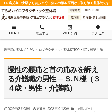
ＪＲ鹿児島中央駅より徒歩２分、痛みの根本原因から取り除く整体院です
menu
local_phone
event_available
location_on
MENU
電話する
WEB予約
アクセス
chevron_right
chevron_right
鹿児島の整体 てらだカイロプラクティック整体院 TOP
院長日記
施術レポート
慢性の腰痛と首の痛みを訴え
る介護職の男性 ─ Ｓ.Ｎ様（３
４歳・男性・介護職）
query_builder
update
2022年08月08日
-
更新日 : 2022年10月20日
folder
施術レポート